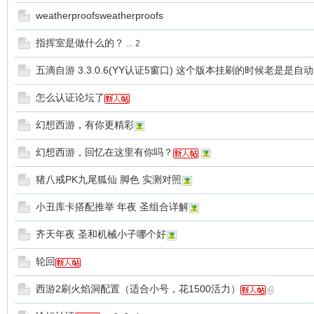
weatherproofsweatherproofs
指挥室是做什么的？
...
2
五滴自游 3.3.0.6(YY认证5窗口) 这个版本挂刷的时候老是是自
怎么认证论坛了
幻想西游，有你更精彩
幻想西游，回忆在这里有你吗？
猪八戒PK九尾狐仙 脚色 实测对照
小丑库卡搭配推举 年夜 圣组合详解
齐天年夜 圣和机械小子哪个好
轮回
西游2刷火焰洞配置（适合小号，花1500活力）