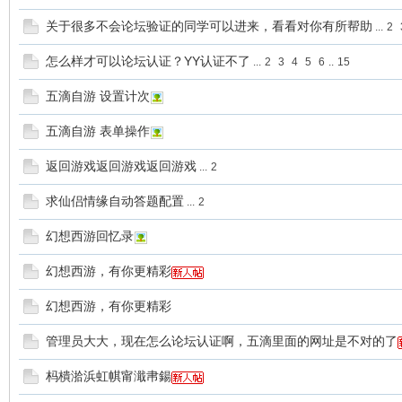
关于很多不会论坛验证的同学可以进来，看看对你有所帮助
...
2
花
怎么样才可以论坛认证？YY认证不了
...
2
3
4
5
6
..
15
五滴自游 设置计次
五滴自游 表单操作
返回游戏返回游戏返回游戏
...
2
求仙侣情缘自动答题配置
...
2
百
幻想西游回忆录
幻想西游，有你更精彩
幻想西游，有你更精彩
管理员大大，现在怎么论坛认证啊，五滴里面的网址是不对的了
杩樻湁浜虹帺甯濈帇鍚
游