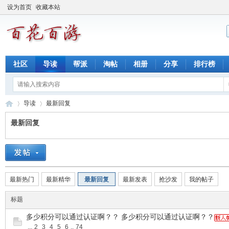
设为首页
收藏本站
社区
导读
帮派
淘帖
相册
分享
排行榜
导读
最新回复
最新回复
百
»
›
最新热门
最新精华
最新回复
最新发表
抢沙发
我的帖子
标题
多少积分可以通过认证啊？？ 多少积分可以通过认证啊？？
...
2
3
4
5
6
..
74