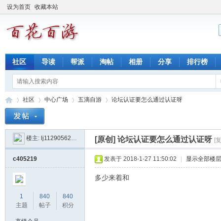
设为首页
收藏本站
社区
导读
帮派
淘帖
相册
分享
排行榜
社区
中心广场
五滴自游
论坛认证要怎么通过认证呀
楼主:
lj1129056203
[原创]
论坛认证要怎么通过认证呀
[
百
»
›
›
›
c405219
发表于 2018-1-27 11:50:02
|
显示全部楼
多少来着和
1
840
840
主题
帖子
积分