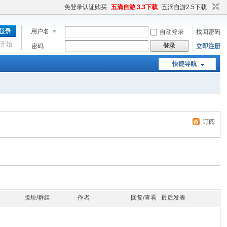
免登录认证购买
五滴自游 3.3下载
五滴自游2.5下载
用户名
自动登录
找回密码
开始
登录
密码
立即注册
快捷导航
订阅
版块/群组
作者
回复/查看
最后发表