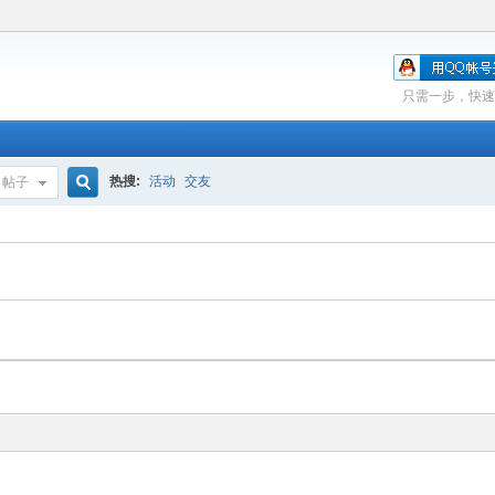
只需一步，快速
热搜:
活动
交友
帖子
搜
索