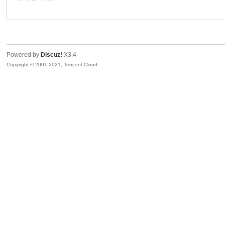
花
Powered by
Discuz!
X3.4
Copyright © 2001-2021, Tencent Cloud.
百
游