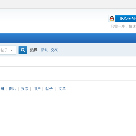
只需一步，快速
热搜:
活动
交友
帖子
搜
索
相册
|
图片
|
投票
|
用户
|
帖子
|
文章