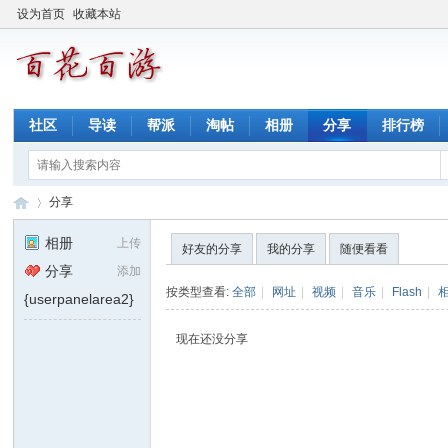
设为首页
收藏本站
社区
导读
帮派
淘帖
相册
分享
排行榜
分享
相册
上传
好友的分享
我的分享
随便看看
分享
添加
百
›
按类型查看:
全部
|
网址
|
视频
|
音乐
|
Flash
|
{userpanelarea2}
现在还没分享