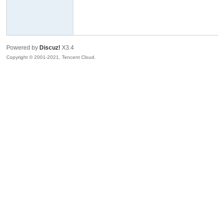
花
Powered by
Discuz!
X3.4
Copyright © 2001-2021, Tencent Cloud.
百
游