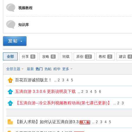
视频教程
花
知识库
全部
分享
6
攻略
6
转载
原创
13
教程
3
建议
4
全部主题
最新
热门
热帖
精华
更多
百
百花百游诚招版主！
...
2
3
4
5
五滴自游 3.3.0.6 更新说明及下载
...
2
3
4
5
6
【五滴自游--冷尘系列视频教程动画(第七课已更新)】
...
2
3
【新人求助】如何认证五滴自游3.3
...
2
3
4
5
游