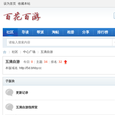
设为首页
收藏本站
社区
导读
帮派
淘帖
相册
分享
排行榜
社区
中心广场
五滴自游
五滴自游
今日:
0
|
主题:
34
|
排名:
32
本版域名:
http://5d.bhby.cc
百
»
›
›
子版块
更新记录
五滴自游指挥室