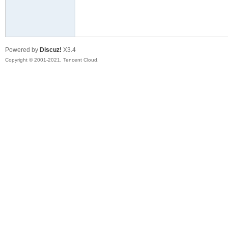
花
Powered by
Discuz!
X3.4
Copyright © 2001-2021, Tencent Cloud.
百
游