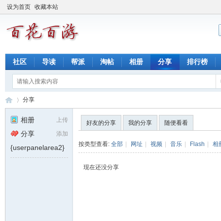
设为首页
收藏本站
社区
导读
帮派
淘帖
相册
分享
排行榜
分享
相册
上传
好友的分享
我的分享
随便看看
分享
添加
百
›
按类型查看:
全部
|
网址
|
视频
|
音乐
|
Flash
|
相
{userpanelarea2}
现在还没分享