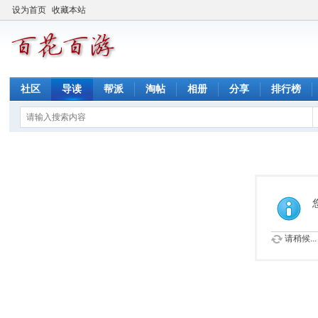
设为首页
收藏本站
社区
导读
帮派
淘帖
相册
分享
排行榜
请稍候...