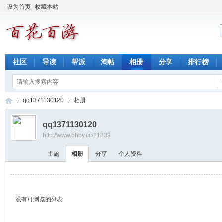
设为首页
收藏本站
社区
导读
帮派
淘帖
相册
分享
排行榜
qq1371130120
相册
qq1371130120
http://www.bhby.cc/?1839
百
›
›
主题
相册
分享
个人资料
没有可浏览的列表