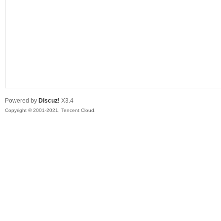
花
Powered by
Discuz!
X3.4
Copyright © 2001-2021, Tencent Cloud.
百
游