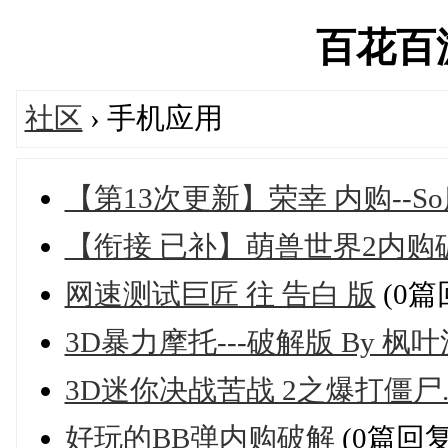
百花百游'
社区
› 手机应用
【第13次更新】荣幸 内购--S
【衔接 已补】萌兽世界2内
网速测试巨匠 往 告白 版
(0篇
3D暴力摩托---破解版 By 枫
3D迷你决战苦战 2之爆打僵尸.
好玩的BB弹内购破解
(0篇回复